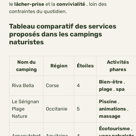
le
lâcher-prise
et la
convivialité
, loin des
contraintes du quotidien.
Tableau comparatif des services
proposés dans les campings
naturistes
Nom du
Activités
Région
Étoiles
camping
phares
Bien-être
,
Riva Bella
Corse
4
plage
,
spa
Le Sérignan
Piscine
,
Plage
Occitanie
5
animations
,
Nature
massage
Écotourisme
,
Arnaoutchot
Aquitaine
4
yoga naturiste