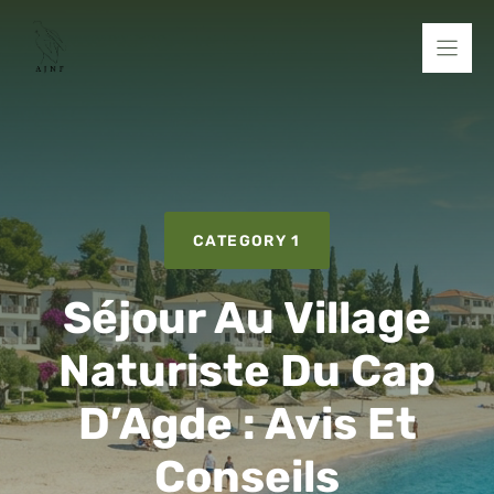
Aller
au
contenu
CATEGORY 1
Séjour Au Village
Naturiste Du Cap
D’Agde : Avis Et
Conseils